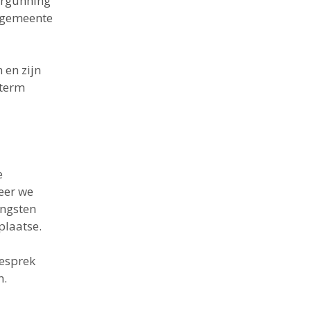
ergunning
e gemeente
 en zijn
kterm
e
eer we
engsten
plaatse.
gesprek
n.