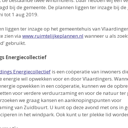
t de bestaande twee windmolens. Daar hebben wij een v
gd bij de gemeente. De plannen liggen ter inzage bij d
ni tot 1 aug 2019.
n liggen ter inzage op het gemeentehuis van Vlaardingen
te zien via
www.ruimtelijkeplannen.nl
wanneer u als zoe
d’ gebruikt.
gs Energiecollectief
dings Energiecollectief
is een coöperatie van inwoners di
 energie wil opwekken voor en door Vlaardingers. Wann
energie opwekken in een coöperatie, kunnen we de opbr
zetten voor verdere verduurzaming en voor de natuur ter 
rzoeken we graag kansen en aanknopingspunten voor
aming van Zuidbuurt. U kunt op deze avond met ons in 
iciperen in het windpark. Ook kunt u ter plekke lid worde