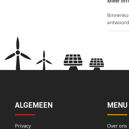
Meer inf
Binnenkor
antwoorde
ALGEMEEN
MENU
Privacy
Over ons