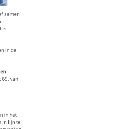
ief samen
n
het
en in de
een
 85, van
n in het
n lijn te