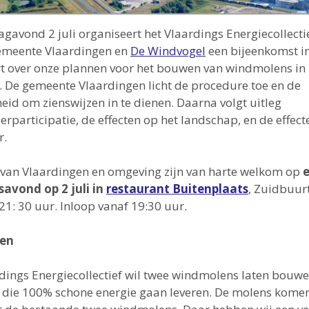
gavond 2 juli organiseert het Vlaardings Energiecollect
emeente Vlaardingen en
De Windvogel
een bijeenkomst i
 over onze plannen voor het bouwen van windmolens in 
 De gemeente Vlaardingen licht de procedure toe en de
eid om zienswijzen in te dienen. Daarna volgt uitleg
erparticipatie, de effecten op het landschap, en de effect
r.
van Vlaardingen en omgeving zijn van harte welkom op
avond op 2 juli in
restaurant Buitenplaats
, Zuidbuurt
 21: 30 uur. Inloop vanaf 19:30 uur.
nen
dings Energiecollectief wil twee windmolens laten bouwe
die 100% schone energie gaan leveren. De molens komen i