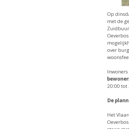
Op dinsda
met de g
Zuidbuurt
Oeverbos.
mogelijkh
over burg
woonsfee
Inwoners 
bewoners
20:00 tot
De plan
Het Vlaar
Oeverbos 