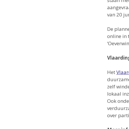
staan me
aangevraa
van 20 ju
De planne
online in 
‘Oeverwin
Vlaardin
Het
Vlaar
duurzame
zelf wind
lokaal in
Ook onde
verduurz
over part