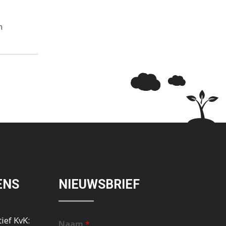
n
ENS
NIEUWSBRIEF
ief KvK:
Naam
*