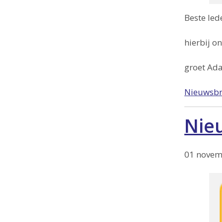
Beste led
hierbij o
groet Ada
Nieuwsbr
Nie
01 novem