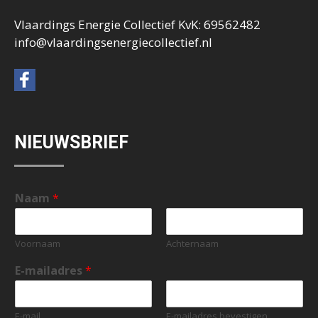
Vlaardings Energie Collectief KvK: 69562482
info@vlaardingsenergiecollectief.nl
NIEUWSBRIEF
Naam
*
Voornaam
Achternaam
E-mailadres
*
E-mail
E-mailadres bevestigen