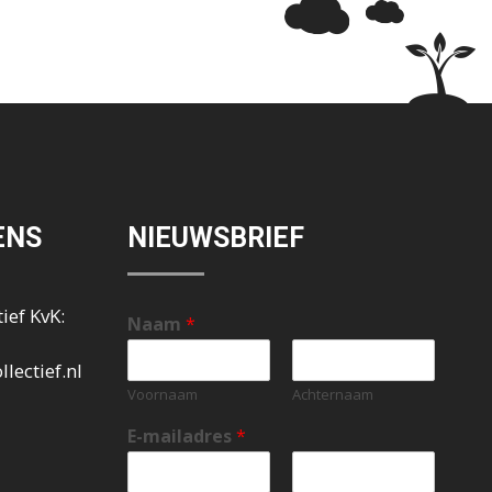
ENS
NIEUWSBRIEF
ief KvK:
Naam
*
lectief.nl
Voornaam
Achternaam
E-mailadres
*