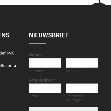
ENS
NIEUWSBRIEF
ief KvK:
Naam
*
lectief.nl
Voornaam
Achternaam
E-mailadres
*
E-mail
E-mailadres
bevestigen