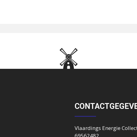
CONTACTGEGEV
Vlaardings Energie Collect
69562482