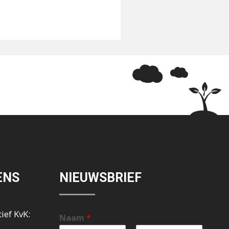
ENS
NIEUWSBRIEF
ief KvK:
Naam
*