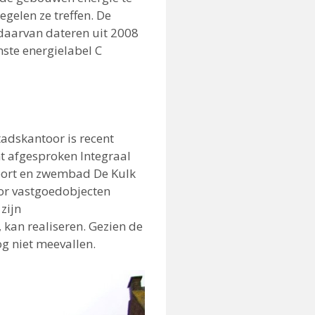
gelen ze treffen. De
daarvan dateren uit 2008
nste energielabel C
adskantoor is recent
t afgesproken Integraal
sport en zwembad De Kulk
or vastgoedobjecten
zijn
kan realiseren. Gezien de
og niet meevallen.