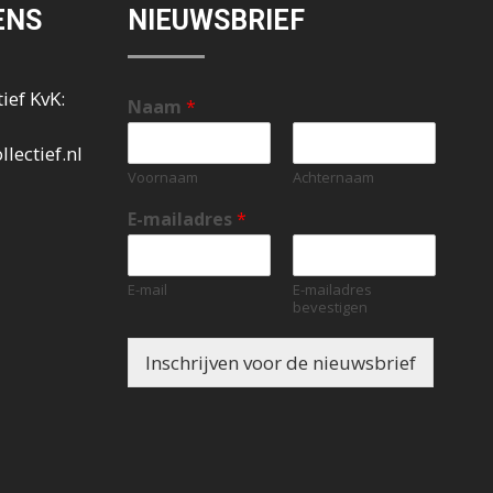
ENS
NIEUWSBRIEF
ief KvK:
Naam
*
lectief.nl
Voornaam
Achternaam
E-mailadres
*
E-mail
E-mailadres
bevestigen
Inschrijven voor de nieuwsbrief