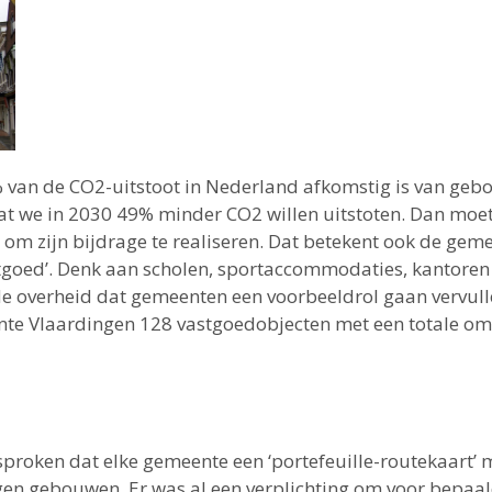
% van de CO
2
-uitstoot in Nederland afkomstig is van g
at we in 2030 49% minder CO2 willen uitstoten. Dan moe
om zijn bijdrage te realiseren. Dat betekent ook de ge
tgoed’. Denk aan scholen, sportaccommodaties, kantoren
e overheid dat gemeenten een voorbeeldrol gaan vervull
nte Vlaardingen 128 vastgoedobjecten met een totale om
esproken dat elke gemeente een ‘portefeuille-routekaart’
gen gebouwen. Er was al een verplichting om voor bepaa