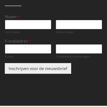
Naam
*
Voornaam
Achternaam
E-mailadres
*
E-mail
E-mailadres bevestigen
Inschrijven voor de nieuwsbrief