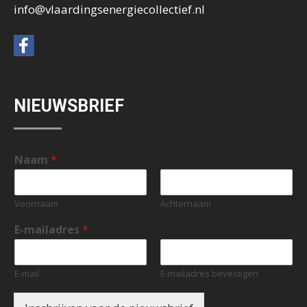
info@vlaardingsenergiecollectief.nl
NIEUWSBRIEF
Naam
*
Voornaam
Achternaam
E-mailadres
*
E-mail
E-mailadres bevestigen