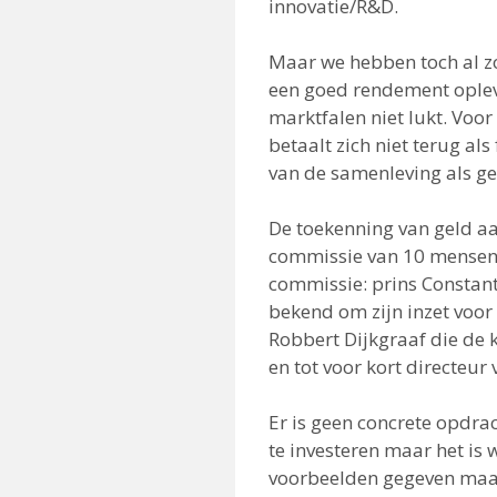
innovatie/R&D.
Maar we hebben toch al zo’
een goed rendement opleve
marktfalen niet lukt. Voo
betaalt zich niet terug a
van de samenleving als ge
De toekenning van geld a
commissie van 10 mensen 
commissie: prins Constan
bekend om zijn inzet voo
Robbert Dijkgraaf die de 
en tot voor kort directeur 
Er is geen concrete opdra
te investeren maar het is 
voorbeelden gegeven maar d