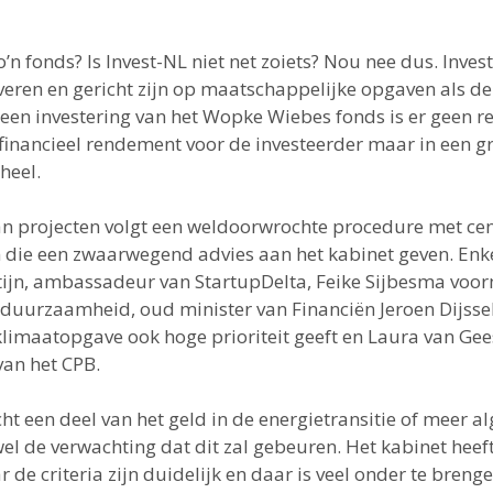
n fonds? Is Invest-NL niet net zoiets? Nou nee dus. Invest
ren en gericht zijn op maatschappelijke opgaven als de
r een investering van het Wopke Wiebes fonds is er geen 
ls financieel rendement voor de investeerder maar in een 
heel.
an projecten volgt een weldoorwrochte procedure met cen
die een zwaarwegend advies aan het kabinet geven. Enk
tijn, ambassadeur van StartupDelta, Feike Sijbesma vo
r duurzaamheid, oud minister van Financiën Jeroen Dijs
klimaatopgave ook hoge prioriteit geeft en Laura van Gee
van het CPB.
cht een deel van het geld in de energietransitie of meer
wel de verwachting dat dit zal gebeuren. Het kabinet heeft
e criteria zijn duidelijk en daar is veel onder te brenge