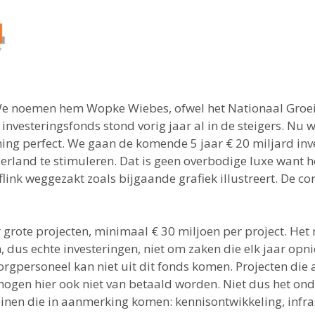
. We noemen hem Wopke Wiebes, ofwel het Nationaal Groeif
investeringsfonds stond vorig jaar al in de steigers. Nu
iming perfect. We gaan de komende 5 jaar € 20 miljard in
rland te stimuleren. Dat is geen overbodige luxe want 
link weggezakt zoals bijgaande grafiek illustreert. De co
 grote projecten, minimaal € 30 miljoen per project. He
, dus echte investeringen, niet om zaken die elk jaar opn
rgpersoneel kan niet uit dit fonds komen. Projecten die 
gen hier ook niet van betaald worden. Niet dus het on
einen die in aanmerking komen: kennisontwikkeling, infr