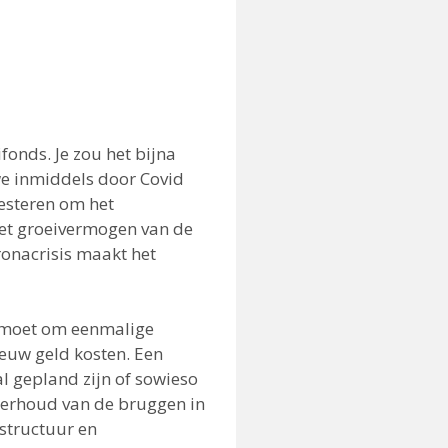
onds. Je zou het bijna
 we inmiddels door Covid
vesteren om het
het groeivermogen van de
ronacrisis maakt het
t moet om eenmalige
ieuw geld kosten. Een
al gepland zijn of sowieso
derhoud van de bruggen in
astructuur en