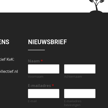
ENS
NIEUWSBRIEF
ief KvK:
Naam
*
lectief.nl
Voornaam
Achternaam
E-mailadres
*
E-mail
E-mailadres
bevestigen