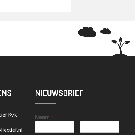
ENS
NIEUWSBRIEF
ief KvK:
Naam
*
lectief.nl