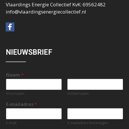
Vlaardings Energie Collectief KvK: 69562482
info@vlaardingsenergiecollectief.nl
NIEUWSBRIEF
Naam
*
Voornaam
Achternaam
E-mailadres
*
E-mail
E-mailadres bevestigen