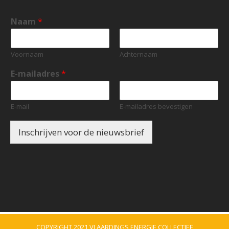
Naam
*
Voornaam
Achternaam
E-mailadres
*
E-mail
E-mailadres bevestigen
Inschrijven voor de nieuwsbrief
COPYRIGHT 2021 VLAARDINGS ENERGIE COLLECTIEF