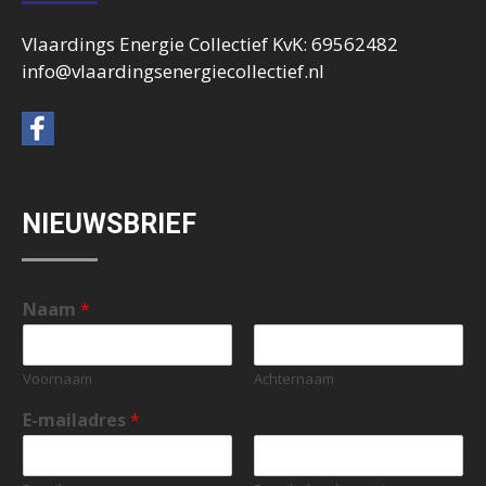
Vlaardings Energie Collectief KvK: 69562482
info@vlaardingsenergiecollectief.nl
NIEUWSBRIEF
Naam
*
Voornaam
Achternaam
E-mailadres
*