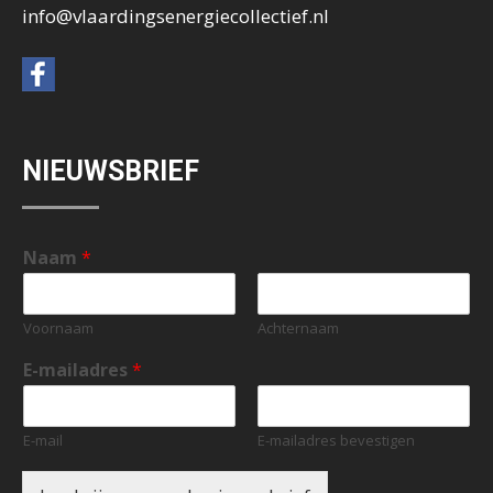
info@vlaardingsenergiecollectief.nl
NIEUWSBRIEF
Naam
*
Voornaam
Achternaam
E-mailadres
*
E-mail
E-mailadres bevestigen