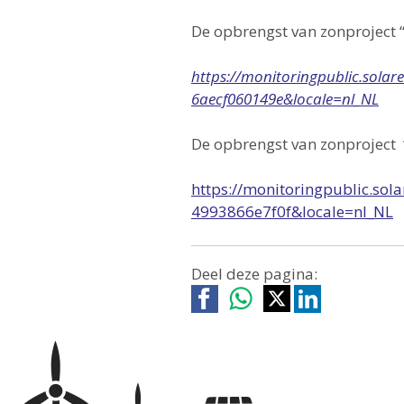
De opbrengst van zonproject “M
https://monitoringpublic.sola
6aecf060149e&locale=nl_NL
De opbrengst van zonproject “
https://monitoringpublic.so
4993866e7f0f&locale=nl_NL
Deel deze pagina: