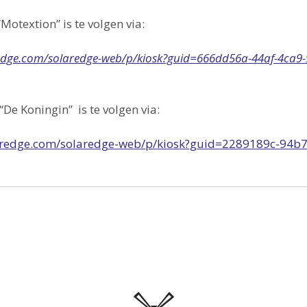
otextion” is te volgen via:
redge.com/solaredge-web/p/kiosk?guid=666dd56a-44af-4ca9-
De Koningin” is te volgen via:
laredge.com/solaredge-web/p/kiosk?guid=2289189c-94b7