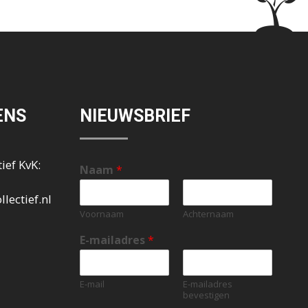
ENS
NIEUWSBRIEF
ief KvK:
Naam
*
lectief.nl
Voornaam
Achternaam
E-mailadres
*
E-mail
E-mailadres
bevestigen