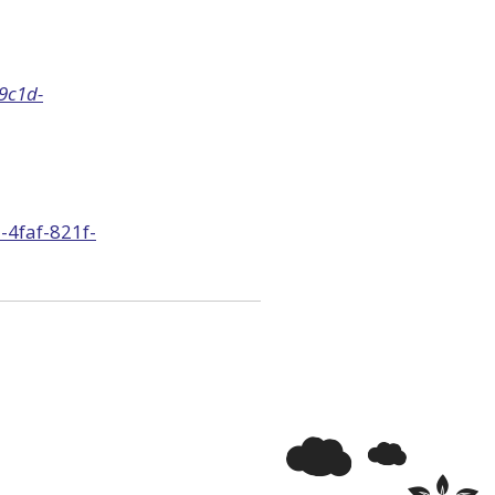
9c1d-
-4faf-821f-