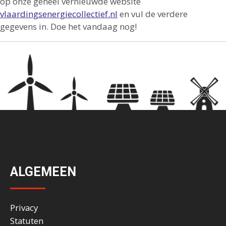
op onze geheel vernieuwde website
vlaardingsenergiecollectief.nl
en vul de verdere
gegevens in. Doe het vandaag nog!
ALGEMEEN
Privacy
Statuten