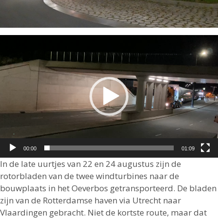
Videospeler
00:00
01:09
In de late uurtjes van 22 en 24 augustus zijn de
rotorbladen van de twee windturbines naar de
bouwplaats in het Oeverbos getransporteerd. De bladen
zijn van de Rotterdamse haven via Utrecht naar
Vlaardingen gebracht. Niet de kortste route, maar dat