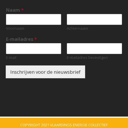
Naam
*
Voornaam
Achternaam
E-mailadres
*
E-mail
E-mailadres bevestigen
Inschrijven voor de nieuwsbrief
COPYRIGHT 2021 VLAARDINGS ENERGIE COLLECTIEF