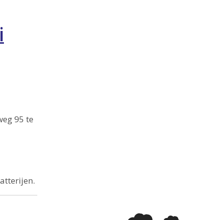
i
weg 95 te
tterijen.