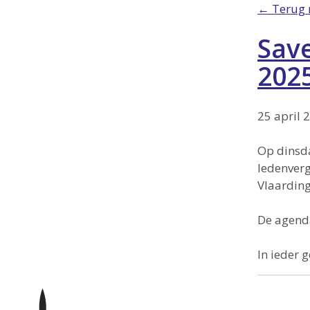
← Terug 
Save
2025
25 april 
Op dinsd
ledenverg
Vlaarding
De agenda
In ieder 