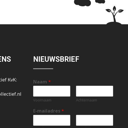
ENS
NIEUWSBRIEF
ief KvK:
Naam
*
lectief.nl
Voornaam
Achternaam
E-mailadres
*